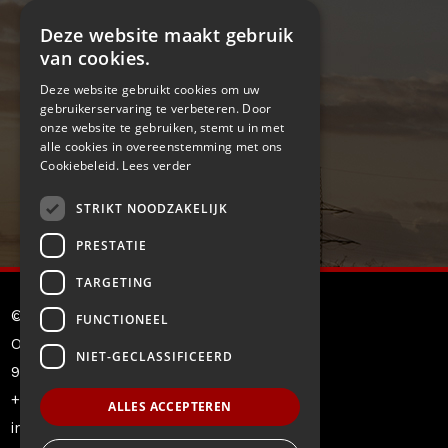
Deze website maakt gebruik
van cookies.
Deze website gebruikt cookies om uw
gebruikerservaring te verbeteren. Door
onze website te gebruiken, stemt u in met
alle cookies in overeenstemming met ons
Cookiebeleid.
Lees verder
STRIKT NOODZAKELIJK
PRESTATIE
TARGETING
© Motohandel Wauters bv
FUNCTIONEEL
Oostveldstraat 206-208
NIET-GECLASSIFICEERD
9900 Eeklo
+32 09 377 12 50
ALLES ACCEPTEREN
info@motohandelwauters.be