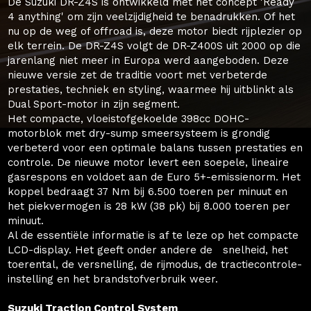
De Suzuki DR-Z4S is ontwikkeld met het concept 'Ready
4 anything' om zijn veelzijdigheid te benadrukken. Of het
nu op de weg of offroad is, deze motor biedt rijplezier op
elk terrein. De DR-Z4S volgt de DR-Z400S uit 2000 op die
jarenlang niet meer in Europa werd aangeboden. Deze
nieuwe versie zet de traditie voort met verbeterde
prestaties, techniek en styling, waarmee hij uitblinkt als
Dual Sport-motor in zijn segment.
Het compacte, vloeistofgekoelde 398cc DOHC-
motorblok met dry-sump smeersysteem is grondig
verbeterd voor een optimale balans tussen prestaties en
controle. De nieuwe motor levert een soepele, lineaire
gasrespons en voldoet aan de Euro 5+-emissienorm. Het
koppel bedraagt 37 Nm bij 6.500 toeren per minuut en
het piekvermogen is 28 kW (38 pk) bij 8.000 toeren per
minuut.
Al de essentiële informatie is af te leze op het compacte
LCD-display. Het geeft onder andere de snelheid, het
toerental, de versnelling, de rijmodus, de tractiecontrole-
instelling en het brandstofverbruik weer.
Suzuki Traction Control System