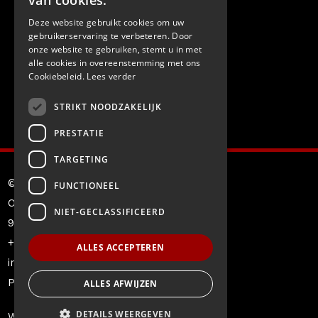
van cookies.
Deze website gebruikt cookies om uw
gebruikerservaring te verbeteren. Door
onze website te gebruiken, stemt u in met
alle cookies in overeenstemming met ons
Cookiebeleid.
Lees verder
STRIKT NOODZAKELIJK
PRESTATIE
TARGETING
© Motohandel Wauters bv
FUNCTIONEEL
Oostveldstraat 206-208
NIET-GECLASSIFICEERD
9900 Eeklo
+32 09 377 12 50
ALLES ACCEPTEREN
info@motohandelwauters.be
Privacy
ALLES AFWIJZEN
DETAILS WEERGEVEN
Website by
KMOSites