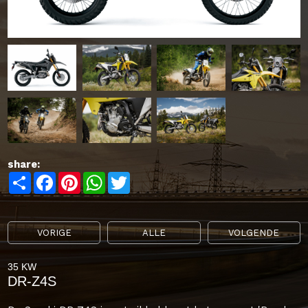
share:
Share
Facebook
Pinterest
WhatsApp
Twitter
VORIGE
ALLE
VOLGENDE
35 KW
DR-Z4S